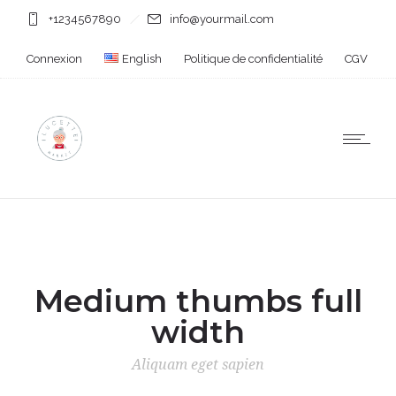
+1234567890
info@yourmail.com
Connexion
English
Politique de confidentialité
CGV
Medium thumbs full
width
Aliquam eget sapien